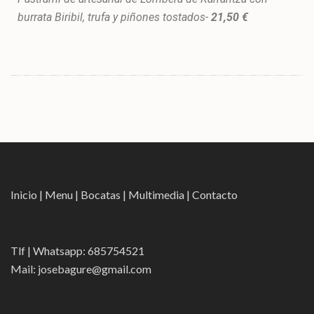
burrata Biribil, trufa y piñones tostados-
21,50 €
Inicio
|
Menu
|
Bocatas
|
Multimedia
|
Contacto
Tlf | Whatsapp:
685754521
Mail:
josebagure@gmail.com