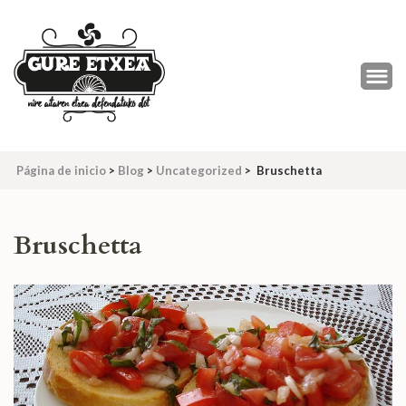
Saltar
al
contenido
(presiona
la
tecla
Intro)
Página de inicio
>
Blog
>
Uncategorized
>
Bruschetta
Bruschetta