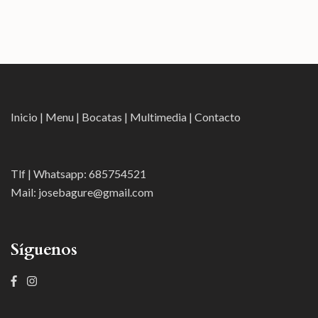
Inicio
|
Menu
|
Bocatas
|
Multimedia
|
Contacto
Tlf | Whatsapp:
685754521
Mail:
josebagure@gmail.com
Síguenos