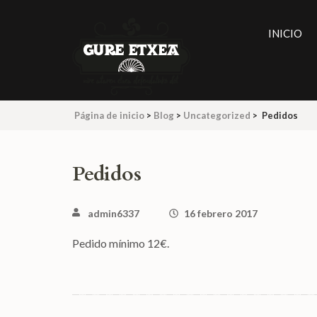
Saltar
al
INICIO
contenido
(presiona
la
tecla
Página de inicio
>
Blog
>
Uncategorized
>
Pedidos
Intro)
Pedidos
admin6337
16 febrero 2017
Pedido mínimo 12€.