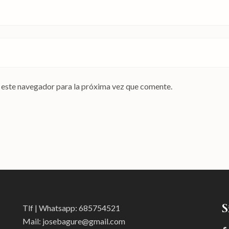
 este navegador para la próxima vez que comente.
S
Tlf | Whatsapp:
685754521
Mail:
josebagure@gmail.com