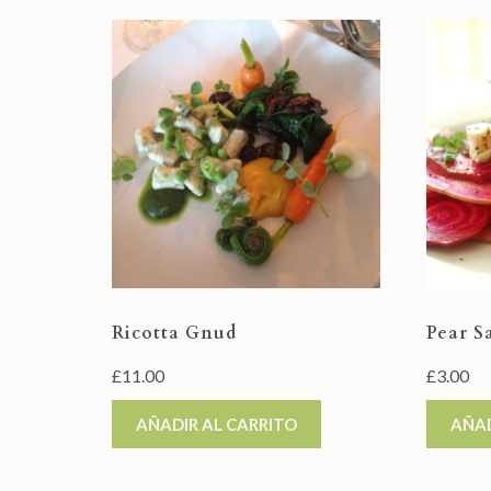
Ricotta Gnud
Pear S
£
11.00
£
3.00
AÑADIR AL CARRITO
AÑAD