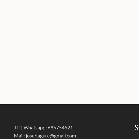
S
Tlf | Whatsapp:
685754521
Mail:
josebagure@gmail.com