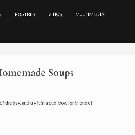
S
POSTRES
VINOS
MULTIMEDIA
 Homemade Soups
 the day, and try it in a cup, bowl or in one of