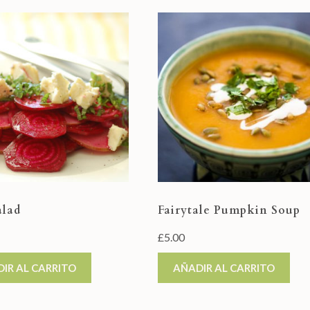
alad
Fairytale Pumpkin Soup
£
5.00
IR AL CARRITO
AÑADIR AL CARRITO