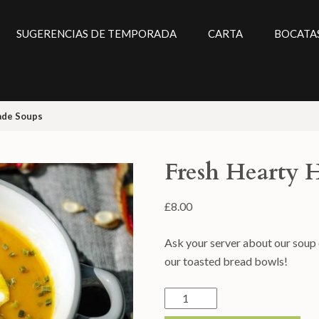
SUGERENCIAS DE TEMPORADA
CARTA
BOCATA
ade Soups
Fresh Hearty
£
8.00
Ask your server about our soup of
our toasted bread bowls!
Fresh
Hearty