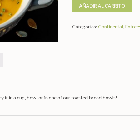
AÑADIR AL CARRITO
Homemade
Soups
cantidad
Categorías:
Continental
,
Entree
y it in a cup, bowl or in one of our toasted bread bowls!